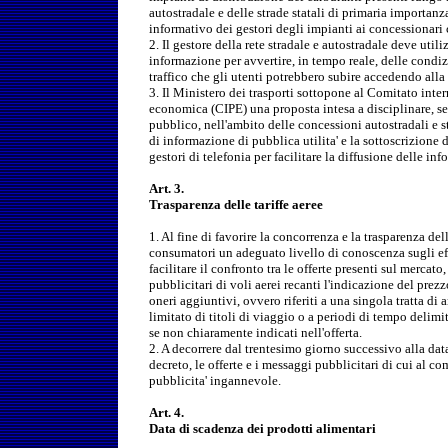
autostradale e delle strade statali di primaria importan
informativo dei gestori degli impianti ai concessionari ci
2. Il gestore della rete stradale e autostradale deve util
informazione per avvertire, in tempo reale, delle condiz
traffico che gli utenti potrebbero subire accedendo alla
3. Il Ministero dei trasporti sottopone al Comitato int
economica (CIPE) una proposta intesa a disciplinare, se
pubblico, nell'ambito delle concessioni autostradali e st
di informazione di pubblica utilita' e la sottoscrizione
gestori di telefonia per facilitare la diffusione delle in
Art. 3.
Trasparenza delle tariffe aeree
1. Al fine di favorire la concorrenza e la trasparenza delle
consumatori un adeguato livello di conoscenza sugli effe
facilitare il confronto tra le offerte presenti sul mercato
pubblicitari di voli aerei recanti l'indicazione del prezzo
oneri aggiuntivi, ovvero riferiti a una singola tratta di
limitato di titoli di viaggio o a periodi di tempo delimi
se non chiaramente indicati nell'offerta.
2. A decorrere dal trentesimo giorno successivo alla data
decreto, le offerte e i messaggi pubblicitari di cui al 
pubblicita' ingannevole.
Art. 4.
Data di scadenza dei prodotti alimentari