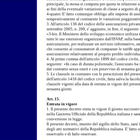
principale, la stessa si computa pro quota in relazione
ai fini della eventuale variazione di classe a seguito di p
4-quater. E' fatto comunque obbligo alle imprese di as
tempestivamente al contraente le variazioni peggiorative
3. All'articolo 136 del codice delle assicurazioni private
settembre 2005, n. 209, e' aggiunto, in fine, il seguent
«3-bis. Il Ministero dello sviluppo economico utilizza i
tutte le sue estensioni organizzato dall'ISVAP, sulla base
assicurazione, per realizzare un servizio informativo, an
che consente al consumatore di comparare le tariffe app
assicurazione relativamente al proprio profilo individua
4. Al primo comma dell'articolo 1899 del codice civile, 
seguente: «In caso di durata poliennale, l'assicurato ha
dal contratto senza oneri e con preavviso di sessanta gi
5. Le clausole in contrasto con le prescrizioni del prese
dell'articolo 1418 del codice civile, fatta salva la facol
clausole vigenti alla data di entrata in vigore del prese
sessanta giorni.
Art. 15.
Entrata in vigore
1. Il presente decreto entra in vigore il giorno success
nella Gazzetta Ufficiale della Repubblica italiana e sara
conversione in legge.
Il presente decreto, munito del sigillo dello Stato, sara' 
degli atti normativi della Repubblica italiana. E' fatto 
osservarlo e di farlo osservare.