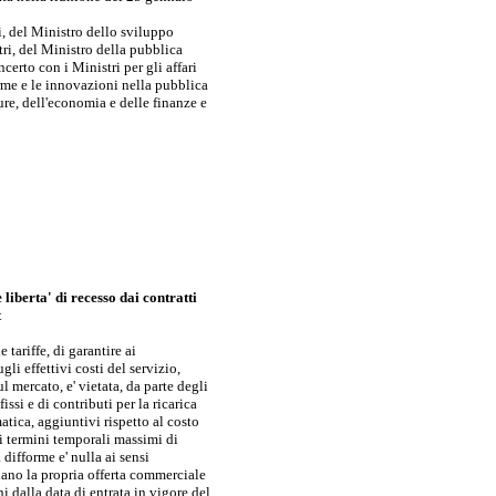
i, del Ministro dello sviluppo
ri, del Ministro della pubblica
certo con i Ministri per gli affari
forme e le innovazioni nella pubblica
ure, dell'economia e delle finanze e
 liberta' di recesso dai contratti
t
 tariffe, di garantire ai
li effettivi costi del servizio,
ul mercato, e' vietata, da parte degli
issi e di contributi per la ricarica
tica, aggiuntivi rispetto al costo
di termini temporali massimi di
 difforme e' nulla ai sensi
uano la propria offerta commerciale
ni dalla data di entrata in vigore del