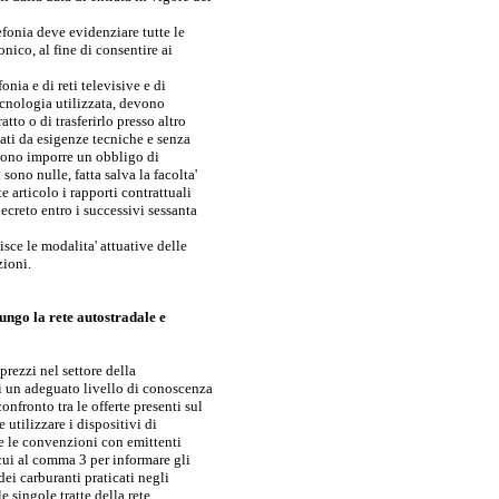
elefonia deve evidenziare tutte le
nico, al fine di consentire ai
onia e di reti televisive e di
cnologia utilizzata, devono
tto o di trasferirlo presso altro
cati da esigenze tecniche e senza
ssono imporre un obbligo di
sono nulle, fatta salva la facolta'
e articolo i rapporti contrattuali
decreto entro i successivi sessanta
isce le modalita' attuative delle
zioni.
lungo la rete autostradale e
 prezzi nel settore della
ri un adeguato livello di conoscenza
 confronto tra le offerte presenti sul
 utilizzare i dispositivi di
e e le convenzioni con emittenti
cui al comma 3 per informare gli
ei carburanti praticati negli
e singole tratte della rete