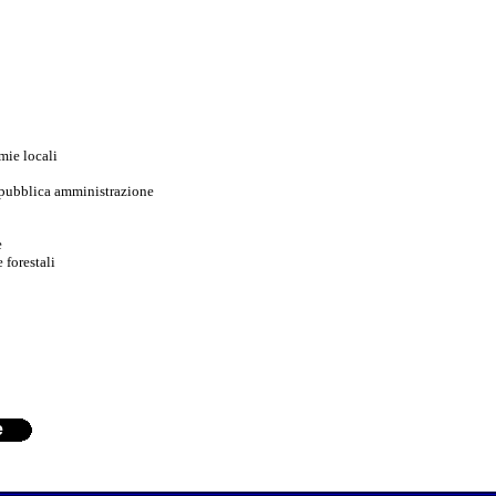
omie locali
a pubblica amministrazione
e
 forestali
e