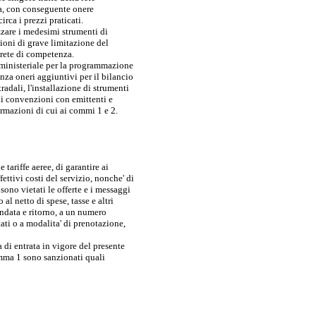
za, con conseguente onere
rca i prezzi praticati.
izzare i medesimi strumenti di
ioni di grave limitazione del
 rete di competenza.
erministeriale per la programmazione
nza oneri aggiuntivi per il bilancio
radali, l'installazione di strumenti
 di convenzioni con emittenti e
formazioni di cui ai commi 1 e 2.
 tariffe aeree, di garantire ai
ttivi costi del servizio, nonche' di
, sono vietati le offerte e i messaggi
 al netto di spese, tasse e altri
 andata e ritorno, a un numero
tati o a modalita' di prenotazione,
 di entrata in vigore del presente
comma 1 sono sanzionati quali