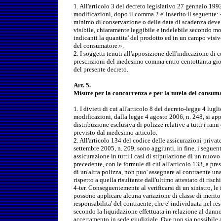
1. All'articolo 3 del decreto legislativo 27 gennaio 1992
modificazioni, dopo il comma 2 e' inserito il seguente: 
minimo di conservazione o della data di scadenza deve
visibile, chiaramente leggibile e indelebile secondo mo
indicanti la quantita' del prodotto ed in un campo visiv
del consumatore.».
2. I soggetti tenuti all'apposizione dell'indicazione di
prescrizioni del medesimo comma entro centottanta giorn
del presente decreto.
Art. 5.
Misure per la concorrenza e per la tutela del consuma
1. I divieti di cui all'articolo 8 del decreto-legge 4 lug
modificazioni, dalla legge 4 agosto 2006, n. 248, si app
distribuzione esclusiva di polizze relative a tutti i rami
previsto dal medesimo articolo.
2. All'articolo 134 del codice delle assicurazioni private
settembre 2005, n. 209, sono aggiunti, in fine, i seguen
assicurazione in tutti i casi di stipulazione di un nuov
precedente, con le formule di cui all'articolo 133, a pr
di un'altra polizza, non puo' assegnare al contraente una
rispetto a quella risultante dall'ultimo attestato di risc
4-ter. Conseguentemente al verificarsi di un sinistro, l
possono applicare alcuna variazione di classe di merito 
responsabilita' del contraente, che e' individuata nel re
secondo la liquidazione effettuata in relazione al danno
accertamento in sede giudiziale. Ove non sia possibile a