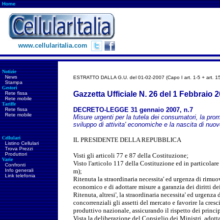
Home
www.cellularitalia.com
Notizie
News
ESTRATTO DALLA G.U. del 01-02-2007 (Capo I art. 1-5 + art. 1
Stampa
Gestori
Gazzetta Ufficiale N. 26 del 1 Febbraio 
Rete fissa
Rete mobile
Tariffe
DECRETO-LEGGE 31 gennaio 2007, n.7
Rete fissa
Rete mobile
Misure urgenti per la tutela dei consumatori, la pro
sviluppo di attivita' economiche e la nascita di nuo
Cellulari
IL PRESIDENTE DELLA REPUBBLICA
Listino Cellulari
Trova Prezzi
Produttori
Visti gli articoli 77 e 87 della Costituzione;
Varie
Visto l'articolo 117 della Costituzione ed in particolare 
Confronti
Info generali
m);
Link telefonia
Ritenuta la straordinaria necessita' ed urgenza di rimuo
economico e di adottare misure a garanzia dei diritti d
Ritenuta, altresi', la straordinaria necessita' ed urgenza 
concorrenziali gli assetti del mercato e favorire la cresc
produttivo nazionale, assicurando il rispetto dei princi
Vista la deliberazione del Consiglio dei Ministri, adott