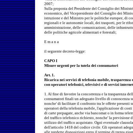
2007;
Sulla proposta del Presidente del Consiglio dei Ministr
economico, del Vicepresidente del Consiglio dei Minist
istruzione e del Ministro per le politiche europee, di con
regionali e le autonomie locali, dei trasporti, per le ri
amministrazione, delle comunicazioni, delle infrastrutt
delle politiche agricole alimentari e forestali;
E m a n a
il seguente decreto-legge:
CAPO I
Misure urgenti per la tutela dei consumatori
Art. 1.
Ricarica nei servizi di telefonia mobile, trasparenza e
con operatori telefonici, televisivi e di servizi interne
1. Al fine di favorire la concorrenza e la trasparenza delle
consumatori finali un adeguato livello di conoscenza sug
nonche' di facilitare il confronto tra le offerte presenti s
operatori della telefonia mobile, l'applicazione di costi f
di carte prepagate, anche via bancomat o in forma telema
del traffico telefonico richiesto, nonche' la previsione 
utilizzo del traffico acquistato. Ogni eventuale clausola
dell'articolo 1418 del codice civile. Gli operatori adeg
alle predette disposizioni entro il termine di trenta gior