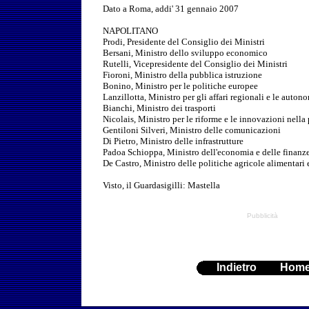
Dato a Roma, addi' 31 gennaio 2007
NAPOLITANO
Prodi, Presidente del Consiglio dei Ministri
Bersani, Ministro dello sviluppo economico
Rutelli, Vicepresidente del Consiglio dei Ministri
Fioroni, Ministro della pubblica istruzione
Bonino, Ministro per le politiche europee
Lanzillotta, Ministro per gli affari regionali e le auton
Bianchi, Ministro dei trasporti
Nicolais, Ministro per le riforme e le innovazioni nell
Gentiloni Silveri, Ministro delle comunicazioni
Di Pietro, Ministro delle infrastrutture
Padoa Schioppa, Ministro dell'economia e delle finanz
De Castro, Ministro delle politiche agricole alimentari e
Visto, il Guardasigilli: Mastella
Pubblicità
Indietro
Hom