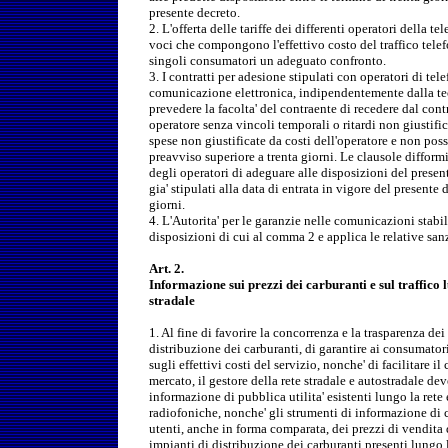
presente decreto.
2. L'offerta delle tariffe dei differenti operatori della t
voci che compongono l'effettivo costo del traffico telefo
singoli consumatori un adeguato confronto.
3. I contratti per adesione stipulati con operatori di telef
comunicazione elettronica, indipendentemente dalla te
prevedere la facolta' del contraente di recedere dal contra
operatore senza vincoli temporali o ritardi non giustifi
spese non giustificate da costi dell'operatore e non po
preavviso superiore a trenta giorni. Le clausole difformi 
degli operatori di adeguare alle disposizioni del present
gia' stipulati alla data di entrata in vigore del presente 
giorni.
4. L'Autorita' per le garanzie nelle comunicazioni stabil
disposizioni di cui al comma 2 e applica le relative san
Art. 2.
Informazione sui prezzi dei carburanti e sul traffico 
stradale
1. Al fine di favorire la concorrenza e la trasparenza dei
distribuzione dei carburanti, di garantire ai consumato
sugli effettivi costi del servizio, nonche' di facilitare il
mercato, il gestore della rete stradale e autostradale deve
informazione di pubblica utilita' esistenti lungo la ret
radiofoniche, nonche' gli strumenti di informazione di 
utenti, anche in forma comparata, dei prezzi di vendita d
impianti di distribuzione dei carburanti presenti lungo l