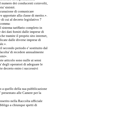
 al numero dei conducenti coinvolti,
iu' sinistri.
sicurazione di comunicare
 apportate alla classe di merito.».
 di cui al decreto legislativo 7
e comma:
l sistema tariffario completo in
 dei dati forniti dalle imprese di
che tramite il proprio sito internet,
licate dalle diverse imprese di
le.».
il secondo periodo e' sostituito dal
 facolta' di recedere annualmente
orni».
nte articolo sono nulle ai sensi
ta' degli operatori di adeguare le
nte decreto entro i successivi
ivo a quello della sua pubblicazione
' presentato alle Camere per la
inserito nella Raccolta ufficiale
obbligo a chiunque spetti di