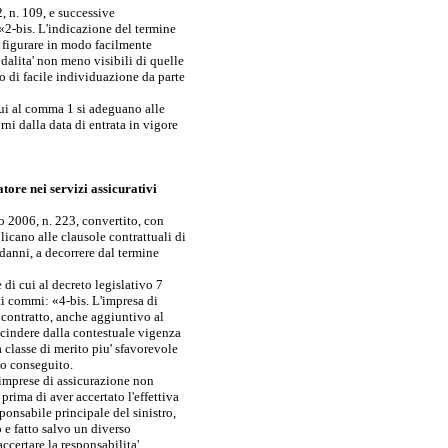
, n. 109, e successive
«2-bis. L'indicazione del termine
 figurare in modo facilmente
dalita' non meno visibili di quelle
o di facile individuazione da parte
 cui al comma 1 si adeguano alle
i dalla data di entrata in vigore
tore nei servizi assicurativi
lio 2006, n. 223, convertito, con
licano alle clausole contrattuali di
 danni, a decorrere dal termine
 di cui al decreto legislativo 7
ti commi: «4-bis. L'impresa di
o contratto, anche aggiuntivo al
escindere dalla contestuale vigenza
 classe di merito piu' sfavorevole
hio conseguito.
e imprese di assicurazione non
prima di aver accertato l'effettiva
sponsabile principale del sinistro,
 e fatto salvo un diverso
ccertare la responsabilita'