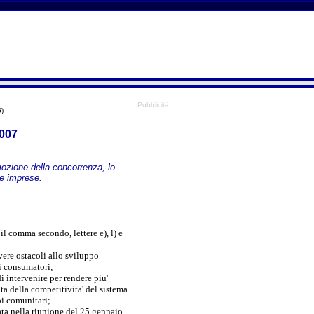
Pubblicità
5)
2007
mozione della concorrenza, lo
ve imprese.
il comma secondo, lettere e), l) e
vere ostacoli allo sviluppo
ei consumatori;
di intervenire per rendere piu'
ita della competitivita' del sistema
pi comunitari;
ata nella riunione del 25 gennaio