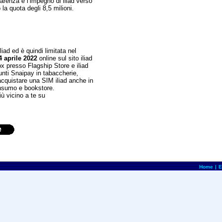
arenza e l’impegno di iliad verso
la quota degli 8,5 milioni.
iad ed è quindi limitata nel
4 aprile 2022
online sul sito iliad
box presso Flagship Store e iliad
 punti Snaipay in tabaccherie,
acquistare una SIM iliad anche in
consumo e bookstore.
più vicino a te su
e
Home
|
E