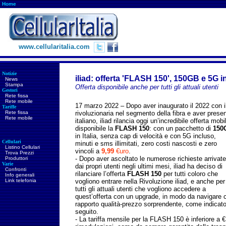
Home
www.cellularitalia.com
Notizie
iliad: offerta 'FLASH 150', 150GB e 5G i
News
Stampa
Offerta disponibile anche per tutti gli attuali utenti
Gestori
Rete fissa
Rete mobile
17 marzo 2022 – Dopo aver inaugurato il 2022 con il 
Tariffe
Rete fissa
rivoluzionaria nel segmento della fibra e aver presen
Rete mobile
italiano, iliad rilancia oggi un’incredibile offerta m
disponibile la
FLASH 150
: con un pacchetto di
150
in Italia, senza cap di velocità e con 5G incluso,
Cellulari
minuti e sms illimitati, zero costi nascosti e zero
Listino Cellulari
vincoli a
9,99
€uro
.
Trova Prezzi
- Dopo aver ascoltato le numerose richieste arrivate
Produttori
Varie
dai propri utenti negli ultimi mesi, iliad ha deciso di
Confronti
rilanciare l’offerta
FLASH 150
per tutti coloro che
Info generali
Link telefonia
vogliono entrare nella Rivoluzione iliad, e anche per
tutti gli attuali utenti che vogliono accedere a
quest’offerta con un upgrade, in modo da navigar
rapporto qualità-prezzo sorprendente, come indicato
seguito.
- La tariffa mensile per la FLASH 150 è inferiore a 