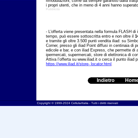
rimodulazioni, come da sempre garantito dalla trasp
i propri utenti, che in meno di 4 anni hanno superato 
Pubblicità
- L'offerta viene presentata nella formula FLASH di il
tempo, può essere sottoscritta entro e non oltre il
1
e tramite gli oltre 3.500 punti vendita iliad: su Sim
Corner, presso gli iliad Point diffusi in centinaia di
edicole e bar, e con iliad Express, che permette di 
ipermercati, supermercati, store di elettronica di 
Attiva l’offerta su www.iliad.it o cerca il punto iliad 
https://www.iliad.it/store- locator.html
.
Indietro
Hom
Copyright © 1999-2024 CellularItalia - Tutti i diritti riservati