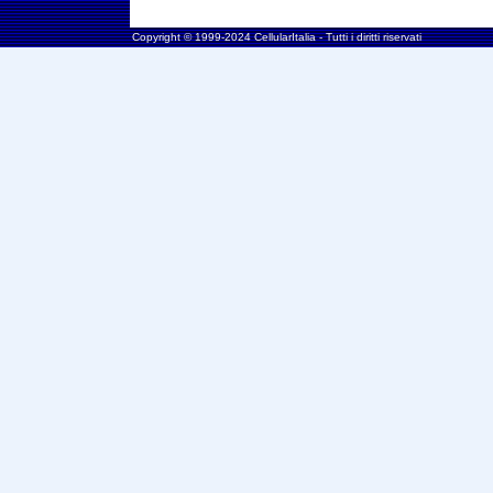
Copyright © 1999-2024 CellularItalia - Tutti i diritti riservati