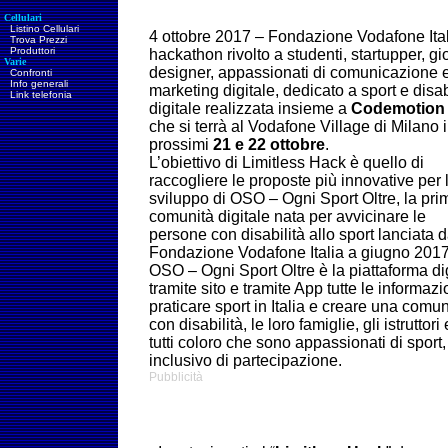
Cellulari
Listino Cellulari
4 ottobre 2017 – Fondazione Vodafone Itali
Trova Prezzi
Produttori
hackathon rivolto a studenti, startupper, g
Varie
designer, appassionati di comunicazione e 
Confronti
Info generali
marketing digitale, dedicato a sport e disab
Link telefonia
digitale realizzata insieme a
Codemotion
che si terrà al Vodafone Village di Milano i
prossimi
21 e 22 ottobre
.
L’obiettivo di Limitless Hack è quello di
raccogliere le proposte più innovative per 
sviluppo di OSO – Ogni Sport Oltre, la pri
comunità digitale nata per avvicinare le
persone con disabilità allo sport lanciata 
Fondazione Vodafone Italia a giugno 2017
OSO – Ogni Sport Oltre è la piattaforma dig
tramite sito e tramite App tutte le informazio
praticare sport in Italia e creare una comun
con disabilità, le loro famiglie, gli istruttori
tutti coloro che sono appassionati di spor
inclusivo di partecipazione.
Pubblicità