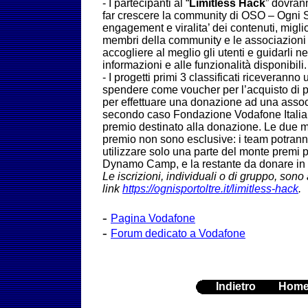
- I partecipanti al “
Limitless Hack
” dovran
far crescere la community di OSO – Ogni S
engagement e viralita’ dei contenuti, miglior
membri della community e le associazioni 
accogliere al meglio gli utenti e guidarli n
informazioni e alle funzionalità disponibili.
- I progetti primi 3 classificati riceverann
spendere come voucher per l’acquisto di
per effettuare una donazione ad una associ
secondo caso Fondazione Vodafone Italia 
premio destinato alla donazione. Le due mo
premio non sono esclusive: i team potranno 
utilizzare solo una parte del monte premi p
Dynamo Camp, e la restante da donare in 
Le iscrizioni, individuali o di gruppo, sono 
link
https://ognisportoltre.it/limitless-hack
.
-
Pagina Vodafone
-
Forum dedicato a Vodafone
Indietro
Hom