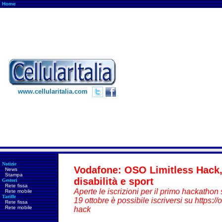
Home
www.cellularitalia.com
Notizie
Vodafone: OSO Limitless Hack,
News
Stampa
disabilità e sport
Gestori
Rete fissa
Aperte le iscrizioni per il primo hackathon s
Rete mobile
Tariffe
19 ottobre è possibile iscriversi su https://o
Rete fissa
Rete mobile
hack