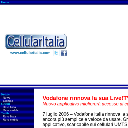
Home
www.cellularitalia.com
Notizie
Vodafone rinnova la sua Live!T
News
Stampa
Nuovo applicativo migliorerà accesso ai can
Gestori
Rete fissa
Rete mobile
Tariffe
7 luglio 2006 – Vodafone Italia rinnova la
Rete fissa
ancora più semplice e veloce da usare. Gra
Rete mobile
applicativo, scaricabile sui cellulari UMTS