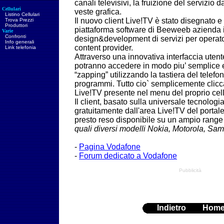
canali televisivi, la fruizione del servizio d
Cellulari
veste grafica.
Listino Cellulari
Il nuovo client Live!TV è stato disegnato e
Trova Prezzi
Produttori
piattaforma software di Beeweeb azienda i
Varie
Confronti
design&development di servizi per operato
Info generali
content provider.
Link telefonia
Attraverso una innovativa interfaccia utente
potranno accedere in modo piu’ semplice e
“zapping” utilizzando la tastiera del telefo
programmi. Tutto cio` semplicemente clic
Live!TV presente nel menu del proprio cell
Il client, basato sulla universale tecnolog
gratuitamente dall'area Live!TV del portale
presto reso disponibile su un ampio range
quali diversi modelli Nokia, Motorola, Sa
-
Pagina Vodafone
-
Forum dedicato a Vodafone
Pubblicità
Indietro
Hom