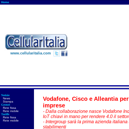
Home
www.cellularitalia.com
Notizie
Vodafone, Cisco e Alleantia per
News
Stampa
imprese
Gestori
Rete fissa
- Dalla collaborazione nasce Vodafone Ind
Rete mobile
Tariffe
IoT chiavi in mano per rendere 4.0 il settor
Rete fissa
Rete mobile
-
Intergroup sarà la prima azienda italiana 
stabilimenti