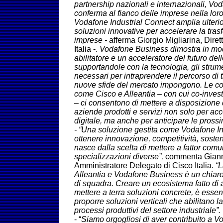
partnership nazionali e internazionali, Vo
conferma al fianco delle imprese nella loro
Vodafone Industrial Connect amplia ulterior
soluzioni innovative per accelerare la tras
imprese -
afferma Giorgio Migliarina, Dire
Italia -.
Vodafone Business dimostra in mod
abilitatore e un acceleratore del futuro del
supportandole con la tecnologia, gli strume
necessari per intraprendere il percorso di t
nuove sfide del mercato impongono. Le co
come Cisco e Alleantia – con cui co-invest
– ci consentono di mettere a disposizione 
aziende prodotti e servizi non solo per ac
digitale, ma anche per anticipare le prossi
- “Una soluzione gestita come Vodafone In
ottenere innovazione, competitività, sosteni
nasce dalla scelta di mettere a fattor co
specializzazioni diverse”,
commenta Gianm
Amministratore Delegato di Cisco Italia.
“L
Alleantia e Vodafone Business è un chiar
di squadra. Creare un ecosistema fatto di a
mettere a terra soluzioni concrete, è essen
proporre soluzioni verticali che abilitano l
processi produttivi del settore industriale”.
- “
Siamo orgogliosi di aver contribuito a V