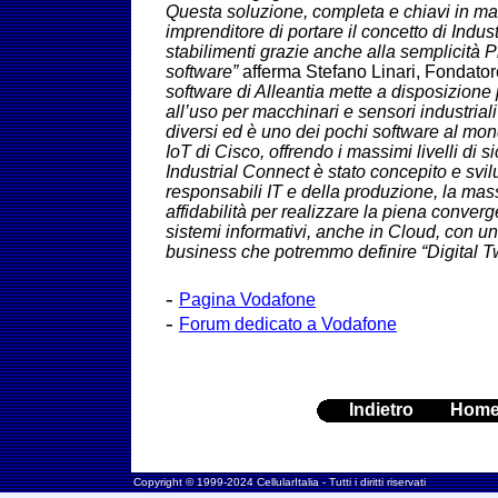
Questa soluzione, completa e chiavi in ma
imprenditore di portare il concetto di Indust
stabilimenti grazie anche alla semplicità 
software”
afferma Stefano Linari, Fondator
software di Alleantia mette a disposizione 
all’uso per macchinari e sensori industriali
diversi ed è uno dei pochi software al mon
IoT di Cisco, offrendo i massimi livelli di 
Industrial Connect è stato concepito e svilu
responsabili IT e della produzione, la mass
affidabilità per realizzare la piena conver
sistemi informativi, anche in Cloud, con u
business che potremmo definire “Digital Tw
-
Pagina Vodafone
-
Forum dedicato a Vodafone
Indietro
Hom
Copyright © 1999-2024 CellularItalia - Tutti i diritti riservati