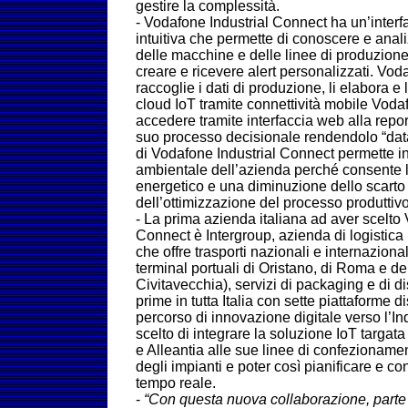
gestire la complessità.
- Vodafone Industrial Connect ha un’interf
intuitiva che permette di conoscere e analiz
delle macchine e delle linee di produzione,
creare e ricevere alert personalizzati. Vo
raccoglie i dati di produzione, li elabora e l
cloud IoT tramite connettività mobile Vodaf
accedere tramite interfaccia web alla report
suo processo decisionale rendendolo “data
di Vodafone Industrial Connect permette ino
ambientale dell’azienda perché consente l
energetico e una diminuzione dello scarto i
dell’ottimizzazione del processo produttivo
- La prima azienda italiana ad aver scelto
Connect è Intergroup, azienda di logistica
che offre trasporti nazionali e internazionali
terminal portuali di Oristano, di Roma e de
Civitavecchia), servizi di packaging e di d
prime in tutta Italia con sette piattaforme d
percorso di innovazione digitale verso l’In
scelto di integrare la soluzione IoT targa
e Alleantia alle sue linee di confezionamen
degli impianti e poter così pianificare e co
tempo reale.
-
“Con questa nuova collaborazione, parte