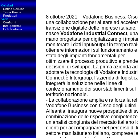
Cellulari
Listino Cellulari
Trova Prezzi
Produttori
8 ottobre 2021 – Vodafone Business, Cisc
Varie
una collaborazione per aiutare ad accelera
Confronti
Info generali
transizione digitale delle imprese italian
Link telefonia
nasce
Vodafone Industrial Connect
, una
mano progettata per digitalizzare gli impian
monitorare i dati
input/output in tempo real
ottenere informazioni sul funzionamento e 
stato degli impianti fondamentali per
ottimizzare il processo produttivo e prend
decisioni di sviluppo. La prima azienda ad
adottare la tecnologia di Vodafone Industri
Connect è Intergroup: l’azienda di logistic
integrerà la soluzione nelle linee di
confezionamento dei suoi stabilimenti sul
territorio nazionale.
-
La collaborazione amplia e rafforza la rel
Vodafone Business con Cisco degli ultimi a
Alleantia, inaugura nuove prospettive di sv
combinazione delle rispettive competenze.
un’analisi congiunta del mercato italiano 
clienti per accompagnare nel percorso di tr
settore manifatturiero italiano, comprese le