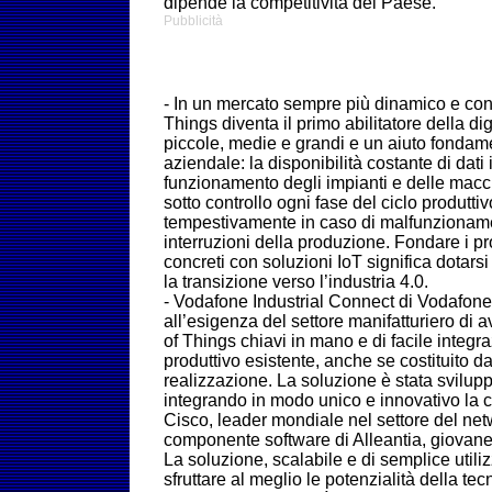
dipende la competitività del Paese.
Pubblicità
- In un mercato sempre più dinamico e conco
Things diventa il primo abilitatore della di
piccole, medie e grandi e un aiuto fondame
aziendale: la disponibilità costante di dati
funzionamento degli impianti e delle macc
sotto controllo ogni fase del ciclo produtti
tempestivamente in caso di malfunzionamen
interruzioni della produzione. Fondare i pr
concreti con soluzioni IoT significa dotarsi
la transizione verso l’industria 4.0.
- Vodafone Industrial Connect di Vodafon
all’esigenza del settore manifatturiero di a
of Things chiavi in mano e di facile integr
produttivo esistente, anche se costituito d
realizzazione. La soluzione è stata svilu
integrando in modo unico e innovativo la
Cisco, leader mondiale nel settore del netw
componente software di Alleantia, giovane
La soluzione, scalabile e di semplice utili
sfruttare al meglio le potenzialità della t