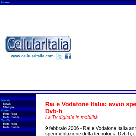
Home
www.cellularitalia.com
Notizie
Rai e Vodafone Italia: avvio sp
News
Stampa
Dvb-h
Gestori
Rete fissa
La Tv digitale in mobilità
Rete mobile
Tariffe
Rete fissa
Rete mobile
9 febbraio 2006 - Rai e Vodafone Italia an
sperimentazione della tecnologia Dvb-h, c