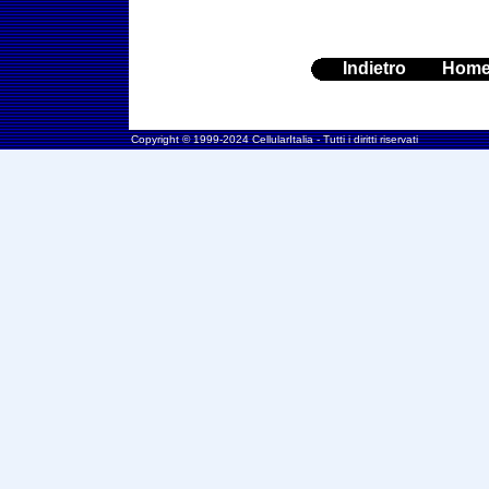
Indietro
Hom
Copyright © 1999-2024 CellularItalia - Tutti i diritti riservati