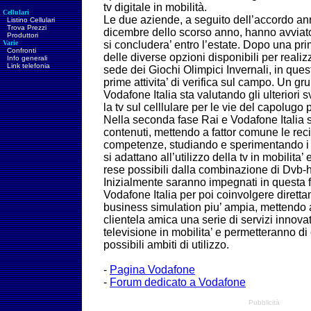
tv digitale in mobilità.
Cellulari
Le due aziende, a seguito dell’accordo an
Listino Cellulari
Trova Prezzi
dicembre dello scorso anno, hanno avvia
Produttori
Varie
si concludera’ entro l’estate. Dopo una pr
Confronti
delle diverse opzioni disponibili per realiz
Info generali
Link telefonia
sede dei Giochi Olimpici Invernali, in quest
prime attivita’ di verifica sul campo. Un gru
Vodafone Italia sta valutando gli ulteriori s
la tv sul celllulare per le vie del capolugo
Nella seconda fase Rai e Vodafone Italia s
contenuti, mettendo a fattor comune le re
competenze, studiando e sperimentando i 
si adattano all’utilizzo della tv in mobilita’ e
rese possibili dalla combinazione di Dvb-
Inizialmente saranno impegnati in questa f
Vodafone Italia per poi coinvolgere direttam
business simulation piu’ ampia, mettendo 
clientela amica una serie di servizi innovat
televisione in mobilita’ e permetteranno di c
possibili ambiti di utilizzo.
-
Pagina Vodafone
-
Forum dedicato a Vodafone
Pubblicità