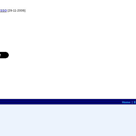
isso
[29-11-2006]
e
Home
|
E