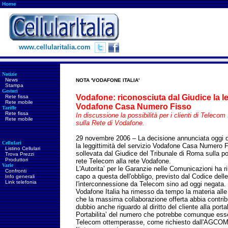
Home
www.cellularitalia.com
Notizie
News
NOTA 'VODAFONE ITALIA'
Stampa
Gestori
Vodafone: riconosciuta dal Giudice la leg
Rete fissa
Rete mobile
Vodafone Casa Numero Fisso
Tariffe
Rete fissa
In discussione la possibilità per i clienti di Telecom 
Rete mobile
sulla Rete di Vodafone.
29 novembre 2006 – La decisione annunciata oggi 
Cellulari
la leggittimità del servizio Vodafone Casa Numero F
Listino Cellulari
sollevata dal Giudice del Tribunale di Roma sulla pos
Trova Prezzi
Produttori
rete Telecom alla rete Vodafone.
Varie
L'Autorita’ per le Garanzie nelle Comunicazioni ha r
Confronti
capo a questa dell'obbligo, previsto dal Codice dell
Info generali
Link telefonia
l'interconnessione da Telecom sino ad oggi negata.
Vodafone Italia ha rimesso da tempo la materia alle
che la massima collaborazione offerta abbia contrib
dubbio anche riguardo al diritto del cliente alla porta
Portabilita’ del numero che potrebbe comunque esse
Telecom ottemperasse, come richiesto dall'AGCOM, a