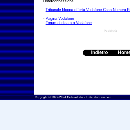
l’interconnessione.
-
Tribunale blocca offerta Vodafone Casa Numero F
-
Pagina Vodafone
-
Forum dedicato a Vodafone
Pubblicità
Indietro
Hom
Copyright © 1999-2024 CellularItalia - Tutti i diritti riservati