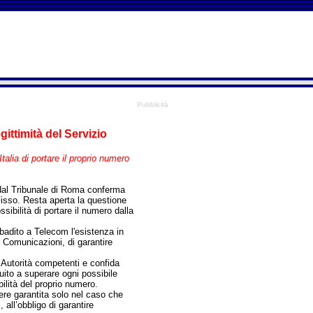
Pubblicità
ittimità del Servizio
Italia di portare il proprio numero
dal Tribunale di Roma conferma
isso. Resta aperta la questione
sibilità di portare il numero dalla
ibadito a Telecom l'esistenza in
e Comunicazioni, di garantire
 Autorità competenti e confida
uito a superare ogni possibile
bilità del proprio numero.
re garantita solo nel caso che
ll’obbligo di garantire