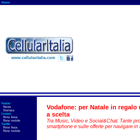
Home
www.cellularitalia.com
Notizie
Vodafone: per Natale in regalo
News
Stampa
a scelta
Gestori
Rete fissa
Tra Music, Video e Social&Chat. Tante pr
Rete mobile
Tariffe
smartphone e sulle offerte per navigare in 
Rete fissa
Rete mobile