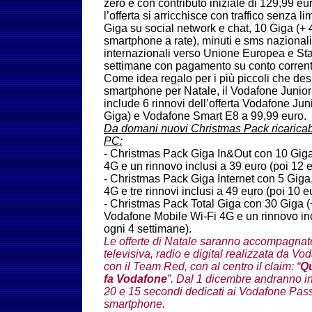
zero e con contributo iniziale di 129,99 eur
l’offerta si arricchisce con traffico senza 
Giga su social network e chat, 10 Giga (+ 
smartphone a rate), minuti e sms nazionali i
internazionali verso Unione Europea e Stat
settimane con pagamento su conto corrente 
Come idea regalo per i più piccoli che des
smartphone per Natale, il Vodafone Junior
include 6 rinnovi dell’offerta Vodafone Ju
Giga) e Vodafone Smart E8 a 99,99 euro.
Da domani nuovi Christmas Pack ricaricabi
PC:
- Christmas Pack Giga In&Out con 10 Gig
4G e un rinnovo inclusi a 39 euro (poi 12 
- Christmas Pack Giga Internet con 5 Gig
4G e tre rinnovi inclusi a 49 euro (poi 10 
- Christmas Pack Total Giga con 30 Giga (+
Vodafone Mobile Wi-Fi 4G e un rinnovo inc
ogni 4 settimane).
Le offerte di Natale saranno accompagna
televisiva, radio e digital realizzata da Vo
con il Team Red, con al centro il claim: “
Qu
fa Vodafone
”. Dal 1 dicembre andranno in
20 e 15 secondi dedicati ai Vodafone Pas
smartphone.