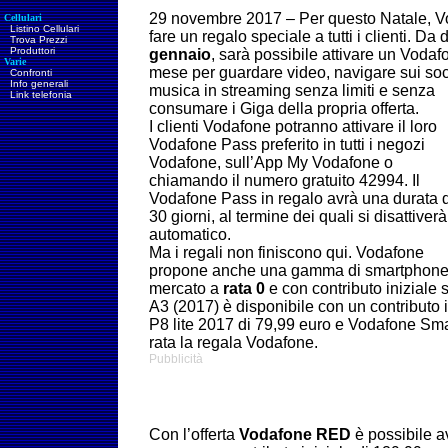
29 novembre 2017 – Per questo Natale, Vo
Cellulari
Listino Cellulari
fare un regalo speciale a tutti i clienti. Da
Trova Prezzi
Produttori
gennaio
, sarà possibile attivare un Voda
Varie
mese per guardare video, navigare sui soc
Confronti
Info generali
musica in streaming senza limiti e senza
Link telefonia
consumare i Giga della propria offerta.
I
clienti Vodafone potranno attivare il loro
Vodafone Pass preferito in tutti i negozi
Vodafone, sull’App My Vodafone o
chiamando il numero gratuito 42994. Il
Vodafone Pass in regalo avrà una durata d
30 giorni, al termine dei quali si disattiverà
automatico.
Ma i regali non finiscono qui. Vodafone
propone anche una gamma di smartphone 4G
mercato a
rata 0
e con contributo iniziale
A3 (2017) è disponibile con un contributo 
P8 lite 2017 di 79,99 euro e Vodafone Smar
rata la regala Vodafone.
Pubblicità
Con l’offerta
Vodafone RED
è possibile a