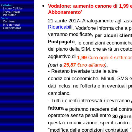
Vodafone: aumento canone di 1,99 
Cellulari
Listino Cellulari
Abbonamento'
Trova Prezzi
Produttori
Varie
21 aprile 2017
-
Analogamente agli ass
Confronti
Info generali
Ricaricabili
, Vodafone informa che a p
Link telefonia
verranno modificate,
per alcuni clien
Postpagato
, le condizioni economich
del piano della SIM, che avrà un cost
aggiuntivo di
1,99
€uro ogni 4 settima
(pari a
25,87
€uro all'anno
).
- Restano invariate tutte le altre
condizioni economiche. Minuti, SMS e
dati inclusi nell’offerta e in eventuali
cambiano.
- Tutti i clienti interessati riceveranno
fattura
e potranno recedere dal contra
operatore senza penali entro
30 giorn
questa comunicazione, specificando 
“modifica delle condizioni contrattuali”