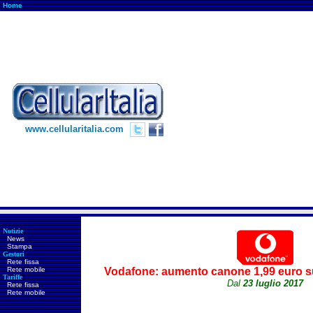
Home
www.cellularitalia.com
Notizie
News
Stampa
Gestori
Rete fissa
Rete mobile
Vodafone: aumento canone 1,99 euro 
Tariffe
Dal
23 luglio 2017
Rete fissa
Rete mobile