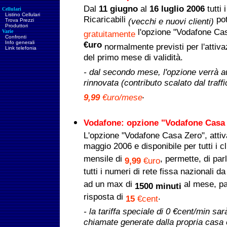
Dal
11 giugno
al
16 luglio 2006
tutti 
Cellulari
Listino Cellulari
Ricaricabili
pot
(vecchi e nuovi clienti)
Trova Prezzi
Produttori
l'opzione "Vodafone Ca
Varie
gratuitamente
Confronti
Info generali
€uro
normalmente previsti per l'attivaz
Link telefonia
del primo mese di validità.
- dal secondo mese, l'opzione verrà 
rinnovata (contributo scalato dal traffi
.
9,99
€uro/mese
Vodafone: opzione "Vodafone Casa
L'opzione "Vodafone Casa Zero", attiv
maggio 2006 e disponibile per tutti i cl
mensile di
, permette, di par
9,99
€uro
tutti i numeri di rete fissa nazionali da
ad un max di
al mese, pa
1500 minuti
risposta di
.
15
€cent
- la tariffa speciale di 0 €cent/min sar
chiamate generate dalla propria casa e