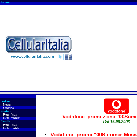
Home
www.cellularitalia.com
Notizie
News
Stampa
Gestori
Rete fissa
Vodafone: promozione "00Sum
Rete mobile
Tariffe
Dal
15-06-2006
Rete fissa
Rete mobile
Vodafone: promo "00Summer Mess