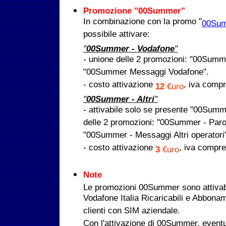
Promozione "00Summer"
In combinazione con la promo "
00Sum
possibile attivare:
"
00Summer - Vodafone
"
- unione delle 2 promozioni: "00Summ
"00Summer Messaggi Vodafone".
- costo attivazione
, iva comp
12
€uro
"
00Summer - Altri
"
- attivabile solo se presente "00Summ
delle 2 promozioni: "00Summer - Parol
"00Summer - Messaggi Altri operatori
- costo attivazione
, iva compre
3
€uro
Note
Le promozioni 00Summer sono attivabili 
Vodafone Italia Ricaricabili e Abbona
clienti con SIM aziendale.
Con l'attivazione di 00Summer, eventu