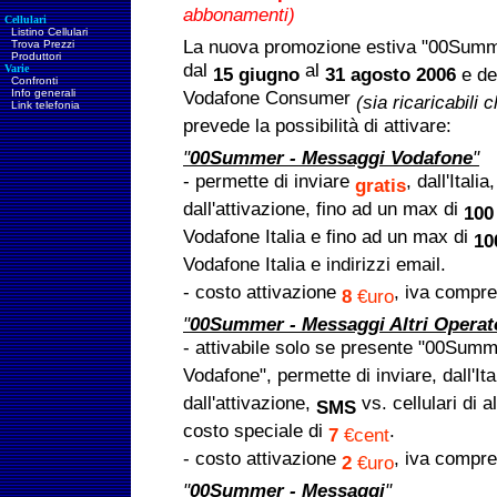
abbonamenti)
Cellulari
Listino Cellulari
La nuova promozione estiva "00Summe
Trova Prezzi
Produttori
dal
al
Varie
15 giugno
31 agosto 2006
e de
Confronti
Info generali
Vodafone Consumer
(sia ricaricabili
Link telefonia
prevede la possibilità di attivare:
"
00Summer - Messaggi Vodafone
"
- permette di inviare
, dall'Itali
gratis
dall'attivazione, fino ad un max di
100
Vodafone Italia e fino ad un max di
10
Vodafone Italia e indirizzi email.
- costo attivazione
, iva compre
8
€uro
"
00Summer - Messaggi Altri Operat
- attivabile solo se presente "00Sum
Vodafone", permette di inviare, dall'Ita
dall'attivazione,
vs. cellulari di a
SMS
costo speciale di
.
7
€cent
- costo attivazione
, iva compre
2
€uro
"
00Summer - Messaggi
"