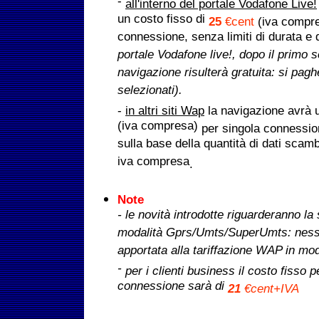
-
all'interno del portale Vodafone Live!
un costo fisso di
25
€cent
(iva compre
connessione, senza limiti di durata e d
portale Vodafone live!, dopo il primo sc
navigazione risulterà gratuita: si pagh
selezionati).
-
in altri siti Wap
la navigazione avrà 
(iva compresa)
per singola connessio
sulla base della quantità di dati scamb
iva compresa
.
Note
- le novità introdotte riguarderanno la
modalità Gprs/Umts/SuperUmts: ness
apportata alla tariffazione WAP in mo
-
per i clienti business il costo fisso 
connessione sarà di
21
€cent+IVA