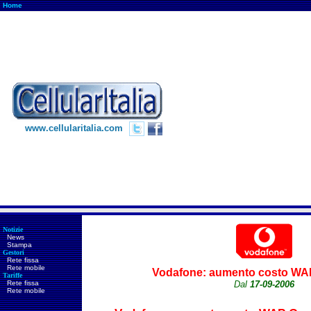
Home
www.cellularitalia.com
Notizie
News
Stampa
Gestori
Rete fissa
Rete mobile
Vodafone:
aumento costo WA
Tariffe
Rete fissa
Dal
17-09-2006
Rete mobile