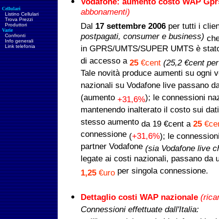
Vodafone: aumento costo WAP Gpr
Cellulari
abbonamenti)
Listino Cellulari
Trova Prezzi
Dal
17 settembre 2006
per tutti i cli
Produttori
Varie
postpagati, consumer e business)
Confronti
che
Info generali
Link telefonia
in GPRS/UMTS/SUPER UMTS è stato a
di accesso a
25
€cent
(25,2 €cent per
Tale novità produce aumenti su ogni v
nazionali su Vodafone live passano d
(aumento
); le connessioni naz
+31,6%
mantenendo inalterato il costo sui dat
stesso aumento
da 19 €cent a
25
€ce
connessione
(
+31,6%
)
;
le connessioni
partner Vodafone
(sia Vodafone live ch
legate ai costi nazionali, passano da 
per singola connessione.
1,25
€uro
Dettaglio costi WAP nazionale
(rica
Connessioni effettuate dall'Italia: