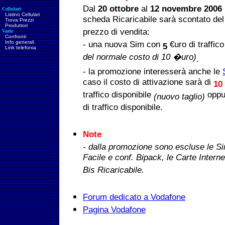
Dal
20 ottobre
al
12 novembre 2006
Cellulari
Listino Cellulari
scheda Ricaricabile sarà scontato del
Trova Prezzi
Produttori
prezzo di vendita:
Varie
Confronti
Info generali
- una nuova Sim con
€uro di traffic
5
Link telefonia
del normale costo di 10 �uro)
.
- la promozione interesserà anche le
caso il costo di attivazione sarà di
10
traffico disponibile
oppu
(nuovo taglio)
di traffico disponibile.
Note
- dalla promozione sono escluse le Sim
Facile e conf. Bipack, le Carte Interne
Bis Ricaricabile.
Forum dedicato a Vodafone
Pagina Vodafone