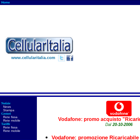
Home
www.cellularitalia.com
Notizie
News
Stampa
Gestori
Rete fissa
Vodafone: promo acquisto "Ricari
Rete mobile
Tariffe
Dal
20-10-2006
Rete fissa
Rete mobile
Vodafone: promozione Ricaricabile