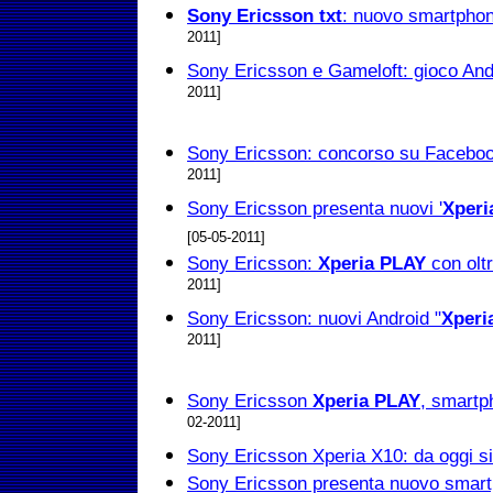
Sony Ericsson txt
: nuovo smartphon
2011]
Sony Ericsson e Gameloft: gioco An
2011]
Sony Ericsson: concorso su Facebook 
2011]
Sony Ericsson presenta nuovi '
Xperi
[05-05-2011]
Sony Ericsson:
Xperia PLAY
con olt
2011]
Sony Ericsson: nuovi Android "
Xperi
2011]
Sony Ericsson
Xperia PLAY
, smartp
02-2011]
Sony Ericsson Xperia X10: da oggi si 
Sony Ericsson presenta nuovo smar