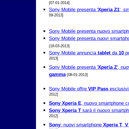
[07-01-2014]
Sony Mobile presenta '
Xperia Z1
', s
09-2013]
Sony Mobile presenta nuovo smartph
Sony Mobile presenta nuovi smartpho
[18-03-2013]
Sony Mobile annuncia
tablet
da
10
po
2013]
Sony Mobile presenta '
Xperia Z
', nu
gamma
[08-01-2013]
Sony Mobile offre
VIP Pass
esclusivi
2012]
Sony Xperia E
, nuovo smartphone 
Sony Xperia T
sarà il nuovo smartp
2012]
Sony
: nuovi smartphone
Xperia T
,
V