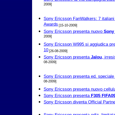
2009]
Sony Ericsson FanWalkers: 7 italian
Awards
[15-10-2009]
Sony Ericsson presenta nuovo
Sony
2009]
Sony Ericsson W995 si aggiudica pr
10
[26-08-2009]
Sony Ericsson presenta
Jalou
, irres
08-2009]
Sony Ericsson presenta ed. special
08-2009]
Sony Ericsson presenta nuovo cellul
Sony Ericsson presenta
F305 FIFA09
Sony Ericsson diventa Official Partn
Sony Ericsson presenta ediz. limitat