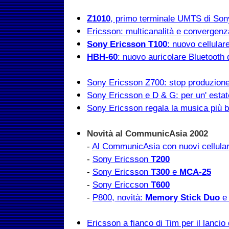
Z1010
, primo terminale UMTS di Son
Ericsson: multicanalità e convergenza
Sony Ericsson T100
: nuovo cellular
HBH-60
: nuovo auricolare Bluetooth
Sony Ericsson Z700: stop produzion
Sony Ericsson e D & G: per un' estat
Sony Ericsson regala la musica più be
Novità al CommunicAsia 2002
-
Al CommunicAsia con nuovi cellular
-
Sony Ericsson
T200
-
Sony Ericsson
T300
e
MCA-25
-
Sony Ericcson
T600
-
P800, novità:
Memory Stick Duo
Ericsson a fianco di Tim per il lanci