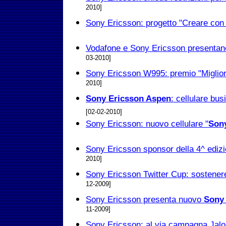
2010]
Sony Ericsson: progetto "Creare con
Vodafone e Sony Ericsson presentano
03-2010]
Sony Ericsson W995: premio "Miglio
2010]
Sony Ericsson Aspen
: cellulare bus
[02-02-2010]
Sony Ericsson: nuovo cellulare "
Sony
Sony Ericsson sponsor della 4^ ediz
2010]
Sony Ericsson Twitter Cup: sostenere
12-2009]
Sony Ericsson presenta nuovo
Sony
11-2009]
Sony Ericsson: al via campagna Ja