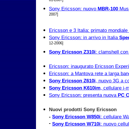
01-2007]
Sony Ericsson: nuovo
MBR-100
Musi
2007]
Ericsson e 3 Italia: primato mondiale 
Sony Ericsson: in arrivo in Italia
Spec
12-2006]
Sony Ericsson Z310i
: clamshell con
Ericsson: inaugurato Ericsson Exper
Ericsson: a Mantova rete a larga band
Sony Ericsson Z610i
, nuovo 3G a co
Sony Ericsson K610im
, cellulare i
Sony Ericsson: presenta nuova
PC 
Nuovi prodotti Sony Ericsson
-
Sony Ericsson W850i
: cellulare
-
Sony Ericsson W710i
: nuovo cell