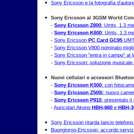
Sony Ericsson e la fotografia d'autor
Sony Ericsson al 3GSM World Con
-
Sony Ericsson Z800
: Umts, 1.3 me
-
Sony Ericsson K600
: Umts, 1.3 me
-
Sony Ericsson
PC Card GC95
UMT
-
Sony Ericsson V800 nominato miglio
-
Sony Ericsson "entra in campo" al
-
Sony Ericsson: soluzione musicale
Nuovi cellulari e accessori Bluetoo
-
Sony Ericsson K500
: con fotocame
-
Sony Ericsson Z500i
: nuovo camer
-
Sony Ericsson P910
: presentato i
-
Auricolari Akono
HBH-660
e
HBH-3
Sony Ericsson ritarda lancio telefon
Buongiorno-Ericsson: accordo serviz