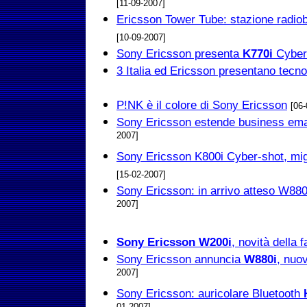
[11-09-2007]
Ericsson Tower Tube: stazione radiob
[10-09-2007]
Sony Ericsson presenta
K770i
Cyber
3 Italia ed Ericsson presentano tec
P!NK è il colore di Sony Ericsson
[06-
Sony Ericsson estende business email
2007]
Sony Ericsson K800i Cyber-shot, mig
[15-02-2007]
Sony Ericsson: in arrivo atteso W88
2007]
Sony Ericsson W200i
, novità della
Sony Ericsson annuncia
W880i
, nuo
2007]
Sony Ericsson: auricolare Bluetooth