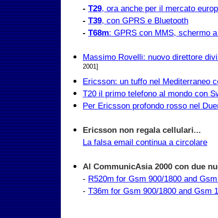
-
T29
, ora anche per il mercato euro
-
T39
, con GPRS e Bluetooth
-
T68m
: GPRS con MMS, schermo a c
Massimo Rovelli: nuovo direttore divi
2001]
Ericsson: un tuffo nel Mediterrane
T20 il primo telefono al mondo con S
Per Ericsson profondo rosso nel Due
Ericsson non regala cellulari...
La falsa email continua a circolare
Al CommunicAsia 2000 con due nuo
-
R520m for Gsm 900/1800 and Gsm
-
T36m for Gsm 900/1800 and Gsm 