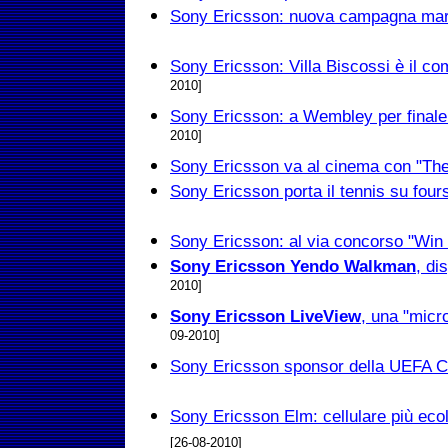
Sony Ericsson: nuova campagna mark
Sony Ericsson: Villa Biscossi è il 
2010]
Sony Ericsson: a Wembley per final
2010]
Sony Ericsson va al cinema con "The
Sony Ericsson porta il tennis su four
Sony Ericsson: al via concorso "Win 
Sony Ericsson Yendo Walkman
, di
2010]
Sony Ericsson LiveView
, una "micr
09-2010]
Sony Ericsson sponsor della UEFA 
Sony Ericsson Elm: cellulare più eco
[26-08-2010]