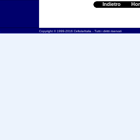
Indietro
Ho
.
Copyright © 1999-2016 CellularItalia
- Tutti i diritti riservati