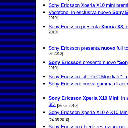
Sony Ericsson Xperia X10 mini prem
Vodafone: in esclusiva nuovo
Sony E
2010]
Sony Ericsson presenta
Xperia X8
, 
2010]
Sony Ericsson presenta
nuovo
full t
06-2010]
Sony Ericsson
presenta nuovo "
Son
2010]
Sony Ericsson: al "PinC Mondiale" c
Sony Ericsson: nuova gamma di acce
Sony Ericsson Xperia X10 Mini
: in 
3D"
[26-05-2010]
Sony Ericsson Xperia X10 e X10 Mini
[24-05-2010]
Sony Ericsson chiede restrizioni per