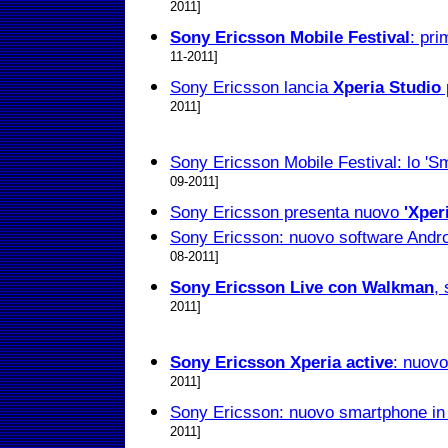
2011]
Sony Ericsson Mobile Festival
: pr
11-2011]
Sony Ericsson lancia
Xperia Studio
p
2011]
Sony Ericsson Mobile Festival: lo 'S
09-2011]
Sony Ericsson presenta nuovo
'Xper
Sony Ericsson: nuovo software And
08-2011]
Sony Ericsson Live con Walkman
,
2011]
Sony Ericsson Xperia active
: nuov
2011]
Sony Ericsson: nuovo smartphone in a
2011]