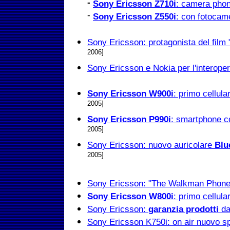
-
Sony Ericsson Z710i
: camera pho
-
Sony Ericsson Z550i
: con fotocam
Sony Ericsson: protagonista del film 
2006]
Sony Ericsson e Nokia per l'interope
Sony Ericsson W900i
: primo cellu
2005]
Sony Ericsson P990i
: smartphone c
2005]
Sony Ericsson: nuovo auricolare
Blu
2005]
Sony Ericsson: "The Walkman Phone
Sony Ericsson W800i
: primo cellul
Sony Ericsson:
garanzia prodotti
da
Sony Ericsson K750i: on air nuovo s