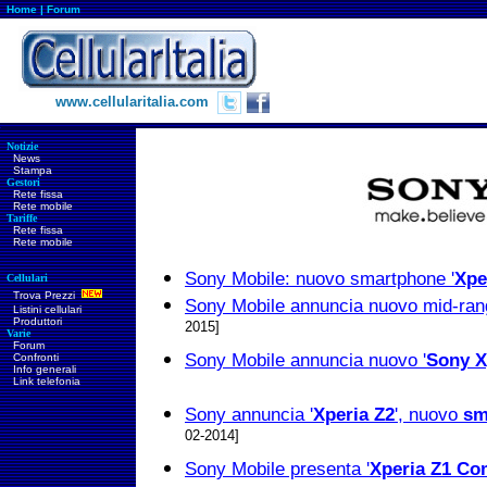
Home
|
Forum
www.cellularitalia.com
Notizie
News
Stampa
Gestori
Rete fissa
Rete mobile
Tariffe
Rete fissa
Rete mobile
Sony Mobile: nuovo smartphone '
Xpe
Cellulari
Trova Prezzi
Sony Mobile annuncia nuovo mid-ran
Listini cellulari
Produttori
2015]
Varie
Forum
Sony Mobile annuncia nuovo '
Sony X
Confronti
Info generali
Link telefonia
Sony annuncia '
Xperia Z2
', nuovo
sm
02-2014]
Sony Mobile presenta '
Xperia Z1 Co