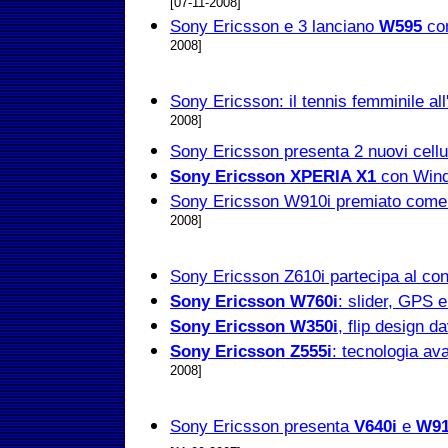
[07-11-2008]
Sony Ericsson e 3 lanciano
W595
con
2008]
Sony Ericsson: il tennis femminile al
2008]
Sony Ericsson presenta 2 nuovi cellu
Sony Ericsson XPERIA X1
con Wind
Sony Ericsson W910i premiato come
2008]
Sony Ericsson Z610i partecipa al co
Sony Ericsson W760i
: slider, GPS 
Sony Ericsson W350i
, flip design d
Sony Ericsson Z555i
: tecnologia av
2008]
Sony Ericsson presenta
V640i
e
W91