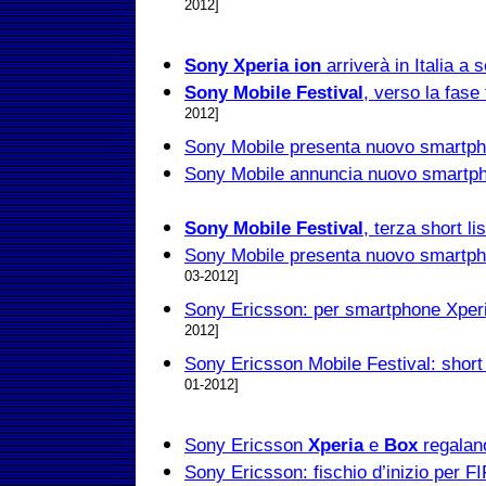
2012]
Sony Xperia ion
arriverà in Italia a 
Sony Mobile Festival
, verso la fase
2012]
Sony Mobile presenta nuovo smartph
Sony Mobile annuncia nuovo smartph
Sony Mobile Festival
, terza short lis
Sony Mobile presenta nuovo
smartph
03-2012]
Sony Ericsson: per smartphone Xper
2012]
Sony Ericsson Mobile Festival: short lis
01-2012]
Sony Ericsson
Xperia
e
Box
regalano
Sony Ericsson: fischio d’inizio per 