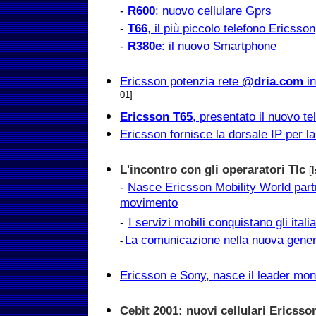
-
R600
: nuovo cellulare Gprs
-
T66
, il più piccolo telefono Ericsson
-
R380e
: il nuovo Smartphone
Ericsson potenzia rete
@dria.com
in
01]
Ericsson
T65
, presentato il nuovo 
Ericsson fornisce la dorsale IP per l
L'incontro con gli operaratori Tlc
[
-
Nasce Ericsson Mobility World part
movimento
-
I servizi mobili conquistano gli italia
La comunicazione nella nuova genera
-
Ericsson e Sony, nasce il leader mondi
Cebit 2001: nuovi cellulari Ericsso