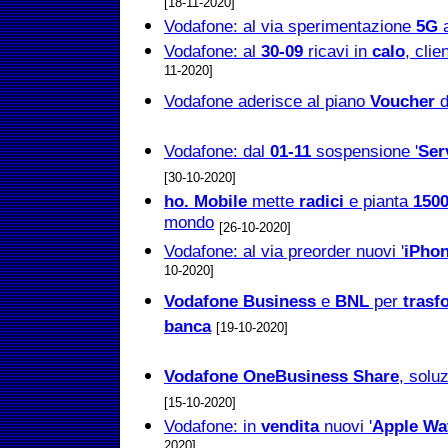
[18-11-2020]
Vodafone: al via sperimentazione
5G
Vodafone: al
30-09
ricavi in
calo
, clie
11-2020]
Vodafone aderisce al piano
Voucher
d
Vodafone: dal
01-11
sospensione '
Ser
[30-10-2020]
ho. Mobile
mette
radici
e pianta
150
mondo
[26-10-2020]
Vodafone: al via preorder nuovi '
iPhon
10-2020]
Vodafone Business
e
BNL
per
trasf
banca
[19-10-2020]
Vodafone OneBusiness Share
, solu
[15-10-2020]
Vodafone: in
vendita
nuovi '
Apple Wat