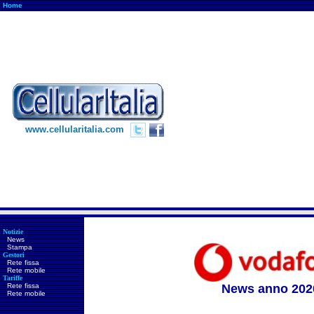
Home
www.cellularitalia.com
Notizie
News
Stampa
Gestori
Rete fissa
Rete mobile
Tariffe
Rete fissa
News anno 202
Rete mobile