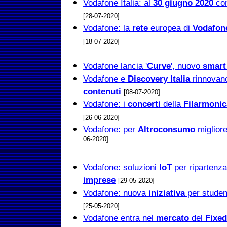
Vodafone Italia: al
30 giugno 2020
co
[28-07-2020]
Vodafone: la
rete
europea di
Vodafon
[18-07-2020]
Vodafone lancia '
Curve
', nuovo
smart
Vodafone e
Discovery Italia
rinnova
contenuti
[08-07-2020]
Vodafone: i
concerti
della
Filarmonic
[26-06-2020]
Vodafone: per
Altroconsumo
miglior
06-2020]
Vodafone: soluzioni
IoT
per ripartenza
imprese
[29-05-2020]
Vodafone: nuova
iniziativa
per student
[25-05-2020]
Vodafone entra nel
mercato
del
Fixed