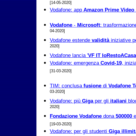
[14-05-2020]
Vodafone: app
Amazon Prime Video
Vodafone
-
Microsoft
: trasformazione
04-2020]
Vodafone estende
validità
iniziative 
2020]
Vodafone lancia '
VF IT IoRestoACasa
Vodafone: emergenza
Covid-19
, iniz
[31-03-2020]
TIM: conclusa
fusione
di
Vodafone T
03-2020]
Vodafone: più
Giga
per gli
italiani
bloc
2020]
Fondazione Vodafone
dona
500000
e
[19-03-2020]
Vodafone: per gli studenti
Giga illimit