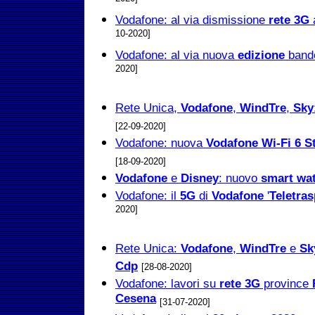
2020]
Vodafone: al via dismissione
rete 3G
a
10-2020]
Vodafone: al via nuova
edizione
bando
2020]
Rete Unica,
Vodafone
,
WindTre
,
Sky
[22-09-2020]
Vodafone: nuova
Vodafone Wi-Fi 6 S
[18-09-2020]
Vodafone
e
Disney
: nuovo
smart wa
Vodafone: il
5G
di
Vodafone
'
Teletras
2020]
Rete Unica:
Vodafone
,
WindTre
e
Sk
Cdp
[28-08-2020]
Vodafone: lavori su
rete 3G
province
Cesena
[31-07-2020]