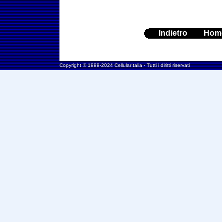
Indietro
Hom
Copyright © 1999-2024 CellularItalia - Tutti i diritti riservati