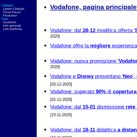
Vodafone, pagina principale
Cellulari
Listino Cellulari
Trova Prezzi
Produttori
Varie
Confronti
Info generali
Link telefonia
Vodafone: dal
28-12
modifica offerta '
2020]
Vodafone offre la
migliore
esperienza
Vodafone: nuova promozione '
Vodafo
2020]
Vodafone e
Disney
presentano '
Neo
'
[03-12-2020]
Vodafone: superato
90%
di
copertura
[02-12-2020]
Vodafone: dal
15-01
dismissione
rete
[23-11-2020]
Vodafone: dal
18-11
didattica
a dista