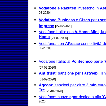
Vodafone
e
Rakuten
investono in
As
03-2020]
Vodafone Business
e
Cisco
per
tra
imprese
[27-02-2020]
Vodafone Italia: con
V-Home Mini
, la
Home
[21-02-2020]
Vodafone: con
AP.esse
connettività
d
02-2020]
Vodafone Italia: al
Politecnico
parte '
[07-02-2020]
Antitrust
: sanzione per
Fastweb
,
Ti
[01-02-2020]
Agcom
: sanzioni per oltre
2
mln
euro
Tre
[23-01-2020]
Vodafone: nuovo
spot
dedicato alla '
G
2020]